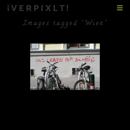
¡VERPIXLT!
Images tagged "Wien"